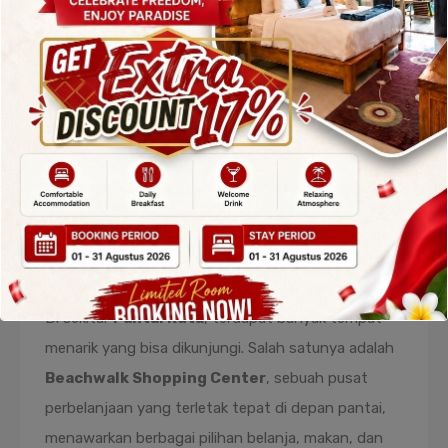
sepanjang garis pantai. Pemandangan matahari
terbenam yang luar biasa di
Pantai Kuta
menjadikannya salah satu spot terbaik untuk
menikmati senja di Bali. Setiap sore, wisatawan
berkumpul untuk menyaksikan matahari terbenam
yang memancarkan warna-warni yang memukau di
langit, menciptakan suasana yang romantis dan
magis.
Wisata Bali Pantai Kuta di Sekitarnya
Di sekitar
Pantai Kuta
, terdapat banyak tempat
menarik yang bisa dikunjungi. Salah satunya adalah
Beachwalk Shopping Center
, sebuah pusat
perbelanjaan yang terletak tepat di depan pantai,
menawarkan berbagai pilihan belanja, makan, dan