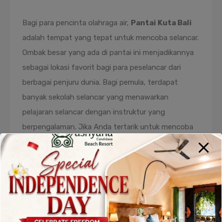
Bagi para pencinta olahraga air,
Pantai Kuta Bali
adalah tempat yang tepat untuk mencoba selancar.
Ombak besar yang ada di pantai ini menjadikannya
sebagai lokasi favorit bagi para peselancar dari
berbagai penjuru dunia. Bagi pemula, terdapat
banyak sekolah selancar yang menawarkan
pelajaran selancar dengan instruktur yang
berpengalaman. Jika Anda tertarik untuk mencoba
selancar,
Pantai Kuta
adalah tempat yang ideal
untuk memulainya.
Selain selancar,
Pantai Kuta di Bali
juga sangat
populer untuk aktivitas santai seperti berjemur di
pasir putih, berenang, atau berjalan-jalan di