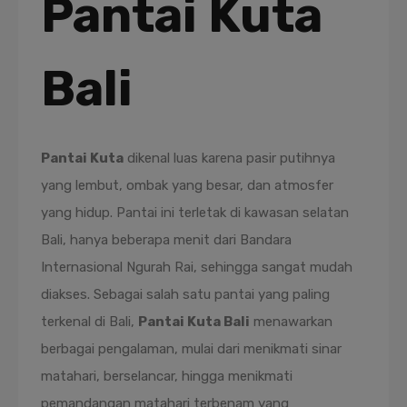
Pantai Kuta
Bali
Pantai Kuta
dikenal luas karena pasir putihnya
yang lembut, ombak yang besar, dan atmosfer
yang hidup. Pantai ini terletak di kawasan selatan
Bali, hanya beberapa menit dari Bandara
Internasional Ngurah Rai, sehingga sangat mudah
diakses. Sebagai salah satu pantai yang paling
terkenal di Bali,
Pantai Kuta Bali
menawarkan
berbagai pengalaman, mulai dari menikmati sinar
matahari, berselancar, hingga menikmati
pemandangan matahari terbenam yang