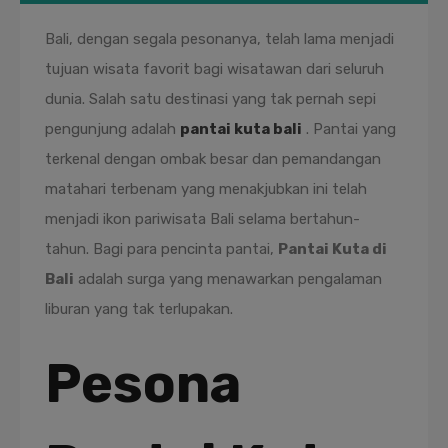
Bali, dengan segala pesonanya, telah lama menjadi
tujuan wisata favorit bagi wisatawan dari seluruh
dunia. Salah satu destinasi yang tak pernah sepi
pengunjung adalah
pantai kuta bali
. Pantai yang
terkenal dengan ombak besar dan pemandangan
matahari terbenam yang menakjubkan ini telah
menjadi ikon pariwisata Bali selama bertahun-
tahun. Bagi para pencinta pantai,
Pantai Kuta di
Bali
adalah surga yang menawarkan pengalaman
liburan yang tak terlupakan.
Pesona