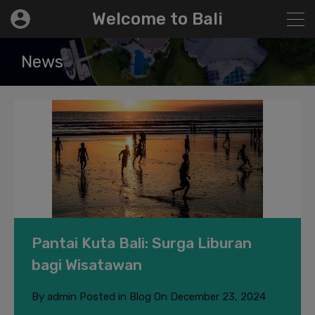
modal-check
Welcome to Bali
News
Pantai Kuta Bali: Surga Liburan
bagi Wisatawan
By
admin
Posted in
Blog
On
December 23, 2024