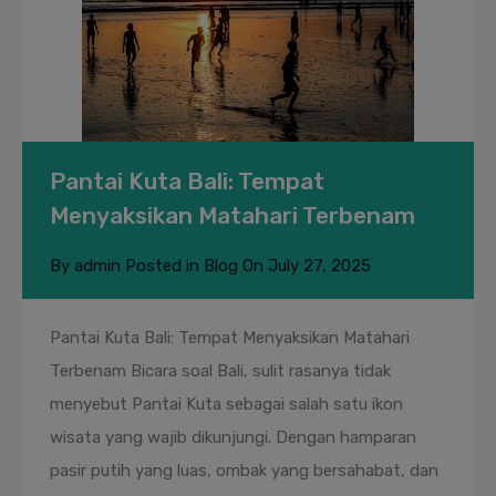
Pantai Kuta Bali: Tempat
Menyaksikan Matahari Terbenam
By
admin
Posted in
Blog
On
July 27, 2025
Pantai Kuta Bali: Tempat Menyaksikan Matahari
Terbenam Bicara soal Bali, sulit rasanya tidak
menyebut Pantai Kuta sebagai salah satu ikon
wisata yang wajib dikunjungi. Dengan hamparan
pasir putih yang luas, ombak yang bersahabat, dan