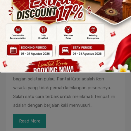
Menikmati Keindahan Pantai Kuta
Bali dengan Berjalan Kaki
By
admin
Posted in
Blog
On
July 22, 2025
Menikmati Keindahan Pantai Kuta Bali dengan
Berjalan Kaki Jika berbicara tentang Bali, nama
Pantai Kuta di Bali selalu menjadi salah satu yang
pertama muncul dalam benak wisatawan. Terletak di
bagian selatan pulau, Pantai Kuta adalah ikon
wisata yang tidak pernah kehilangan pesonanya.
Salah satu cara terbaik untuk menikmati tempat ini
adalah dengan berjalan kaki menyusuri…
Read More