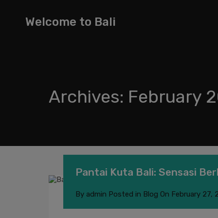
Welcome to Bali
Archives: February 
Pantai Kuta Bali: Sensasi Ber
By
admin
Posted in
Blog
On
February 27, 