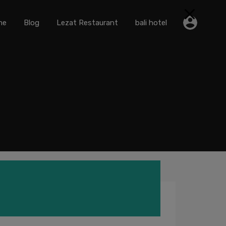
me
Blog
Lezat Restaurant
bali hotel