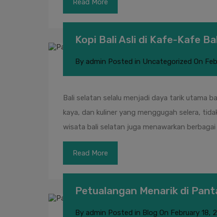
Read More
Kopi Bali Asli di Kafe-Kafe Ba
By
admin
Posted in
Uncategorized
On
Feb
Bali selatan selalu menjadi daya tarik utam
kaya, dan kuliner yang menggugah selera, tida
wisata bali selatan juga menawarkan berbagai
Read More
Petualangan Menarik di Panta
By
admin
Posted in
Blog
On
February 18, 