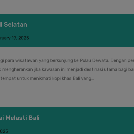
li Selatan
ruary 19, 2025
a bagi para wisatawan yang berkunjung ke Pulau Dewata. Dengan 
k mengherankan jika kawasan ini menjadi destinasi utama bagi ban
 tempat untuk menikmati kopi khas Bali yang…
i Melasti Bali
2025