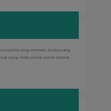
pesona pantai yang menawan, budaya yang
yak orang. Selain pantai-pantai terkenal,