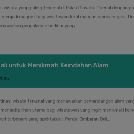
si wisata yang paling terkenal di Pulau Dewata. Dikenal dengan p
elah menjadi magnet bagi wisatawan lokal maupun mancanegara.
menawarkan pengalaman berlibur yang…
ali untuk Menikmati Keindahan Alam
 2025
destinasi wisata terkenal yang menawarkan pemandangan alam y
ini menjadi pilihan utama bagi wisatawan yang ingin menikmati kei
ari terbenam yang spektakuler. Pantai Jimbaran Bali…