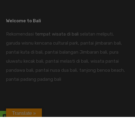
Welcome to Bali
Rekomendasi
tempat wisata di bali
selatan meliputi,
garuda wisnu kencana cultural park, pantai jimbaran bali,
pantai kuta di bali, pantai balangan Jimbaran bali, pura
uluwatu kecak bali, pantai melasti di bali, wisata pantai
pandawa bali, pantai nusa dua bali, tanjong benoa beach,
pantai padang padang bali
Translate »
candidasa hotel