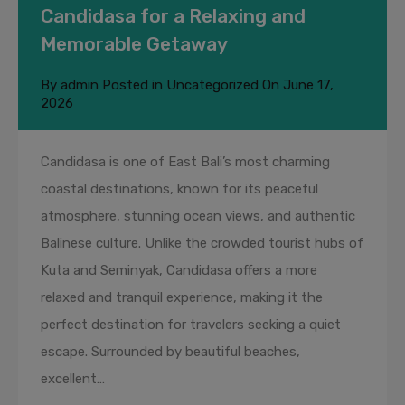
Candidasa for a Relaxing and
Memorable Getaway
By
admin
Posted in
Uncategorized
On
June 17,
2026
Candidasa is one of East Bali’s most charming
coastal destinations, known for its peaceful
atmosphere, stunning ocean views, and authentic
Balinese culture. Unlike the crowded tourist hubs of
Kuta and Seminyak, Candidasa offers a more
relaxed and tranquil experience, making it the
perfect destination for travelers seeking a quiet
escape. Surrounded by beautiful beaches,
excellent…