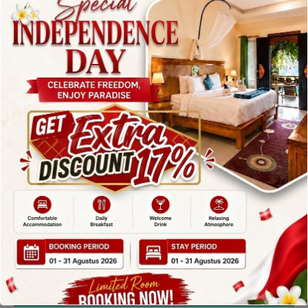
3 Resort Terbaik di Candidasa
untuk Menikmati Keindahan Bali
Timur
By
admin
Posted in
Uncategorized
On
June 9, 2026