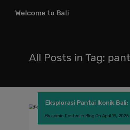
Welcome to Bali
All Posts in Tag: pa
Eksplorasi Pantai Ikonik Bal
By
admin
Posted in
Blog
On
April 19, 2025