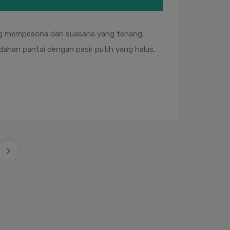
ang mempesona dan suasana yang tenang.
ndahan pantai dengan pasir putih yang halus,