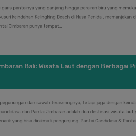
ari garis pantainya yang panjang hingga perairan biru yang memuka
menyusuri keindahan Kelingking Beach di Nusa Penida , memanjakan 
Pantai Jimbaran punya tempat…
mbaran Bali: Wisata Laut dengan Berbagai Pil
m pegunungan dan sawah teraseringnya, tetapi juga dengan kein
i candidasa dan Pantai Jimbaran adalah dua destinasi wisata la
narik yang bisa dinikmati pengunjung. Pantai Candidasa & Panta