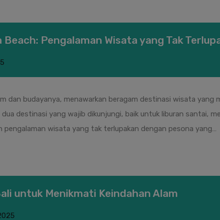
 Beach: Pengalaman Wisata yang Tak Terlup
25
lam dan budayanya, menawarkan beragam destinasi wisata yang me
dua destinasi yang wajib dikunjungi, baik untuk liburan santai,
hkan pengalaman wisata yang tak terlupakan dengan pesona yang…
ali untuk Menikmati Keindahan Alam
 2025