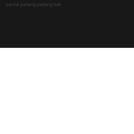
pantai padang padang bali