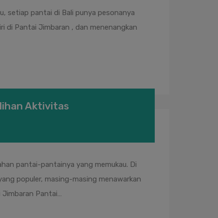
u, setiap pantai di Bali punya pesonanya
diri di Pantai Jimbaran , dan menenangkan
ihan Aktivitas
dahan pantai-pantainya yang memukau. Di
ut yang populer, masing-masing menawarkan
i Jimbaran Pantai…