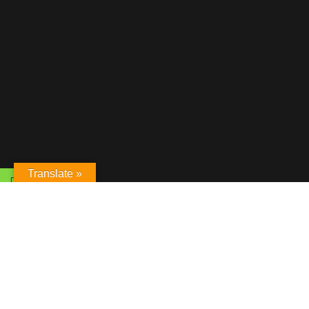
Translate »
candidasa hotel
modal-check
Dismiss ad
Dismiss ad