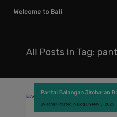
Welcome to Bali
All Posts in Tag: pan
Pantai Balangan Jimbaran Ba
By
admin
Posted in
Blog
On
May 5, 2025