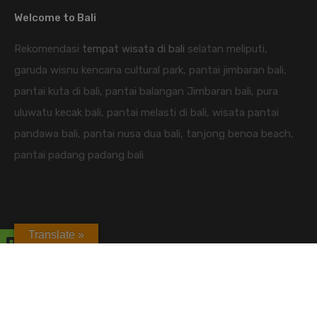
Welcome to Bali
Rekomendasi
tempat wisata di bali
selatan meliputi,
garuda wisnu kencana cultural park, pantai jimbaran bali,
pantai kuta di bali, pantai balangan Jimbaran bali, pura
uluwatu kecak bali, pantai melasti di bali, wisata pantai
pandawa bali, pantai nusa dua bali, tanjong benoa beach,
pantai padang padang bali
Translate »
candidasa hotel