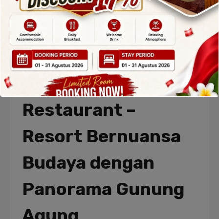
rekomendasi resorts Karangasem Bali
, resort
ini menawarkan kombinasi sempurna antara
kenyamanan, kemewahan, dan keindahan alam
Karangasem.
3. Tirta Ayu Hotel &
Restaurant –
Resort Bernuansa
Budaya dengan
Panorama Gunung
Agung