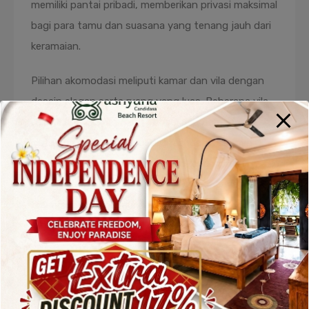
memiliki pantai pribadi, memberikan privasi maksimal
bagi para tamu dan suasana yang tenang jauh dari
keramaian.
Pilihan akomodasi meliputi kamar dan vila dengan
desain elegan serta ruang yang luas. Beberapa vila
dilengkapi kolam renang pribadi dan pemandangan
laut yang menakjubkan. Fasilitas resort lainnya
termasuk spa profesional, kolam renang infinity,
pusat kebugaran, dan restoran yang menyajikan
hidangan lokal maupun internasional.
Candi Beach Resort & Spa cocok bagi pasangan
yang sedang berbulan madu, keluarga yang ingin
liburan nyaman, maupun wisatawan yang mencari
pengalaman menginap premium. Sebagai salah satu