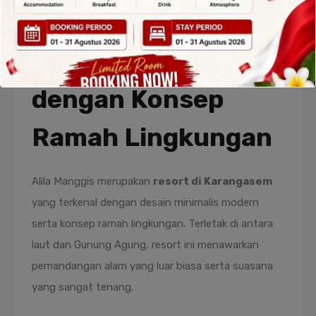
3. Alila Manggis –
Resort Elegan
dengan Konsep
Ramah Lingkungan
Alila Manggis merupakan
resort di Karangasem
yang terkenal dengan desain minimalis modern
serta konsep ramah lingkungan. Terletak di antara
laut dan Gunung Agung, resort ini menawarkan
pemandangan alam yang luar biasa serta suasana
yang sangat tenang.