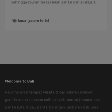
sehingga liburan terasa lebih santai dan eksklusif.
karangasem hotel
Welcome to Bali
Rekomendasi
tempat wisata di bali
selatan meliputi,
garuda wisnu kencana cultural park, pantai jimbaran bali,
pantai kuta di bali, pantai balangan Jimbaran bali, pura