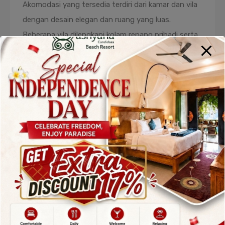
Akomodasi yang tersedia terdiri dari kamar dan vila
dengan desain elegan dan ruang yang luas.
Beberapa vila dilengkapi kolam renang pribadi serta
pemandangan laut yang menakjubkan. Fasilitas
lainnya meliputi spa profesional, kolam renang
infinity, pusat kebugaran, dan restoran berkualitas
tinggi.
Resort ini sangat cocok bagi pasangan yang
sedang berbulan madu maupun wisatawan yang
ingin menikmati liburan romantis dan berkelas.
Sebagai salah satu
rekomendasi resorts di
Karangasem
, Candi Beach Resort & Spa unggul
dalam pelayanan, kenyamanan, dan keindahan alam
sekitarnya.