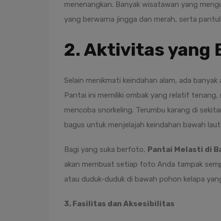
menenangkan. Banyak wisatawan yang mengun
yang berwarna jingga dan merah, serta pantu
2. Aktivitas yang 
Selain menikmati keindahan alam, ada banyak a
Pantai ini memiliki ombak yang relatif tenang
mencoba snorkeling. Terumbu karang di sekita
bagus untuk menjelajah keindahan bawah laut
Bagi yang suka berfoto,
Pantai Melasti di Ba
akan membuat setiap foto Anda tampak sempurn
atau duduk-duduk di bawah pohon kelapa yang 
3. Fasilitas dan Aksesibilitas