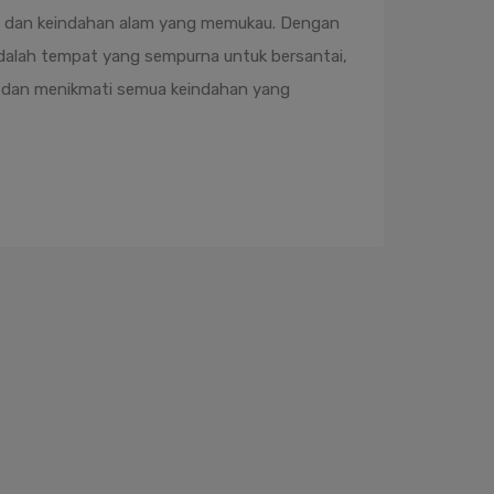
n dan keindahan alam yang memukau. Dengan
alah tempat yang sempurna untuk bersantai,
i dan menikmati semua keindahan yang