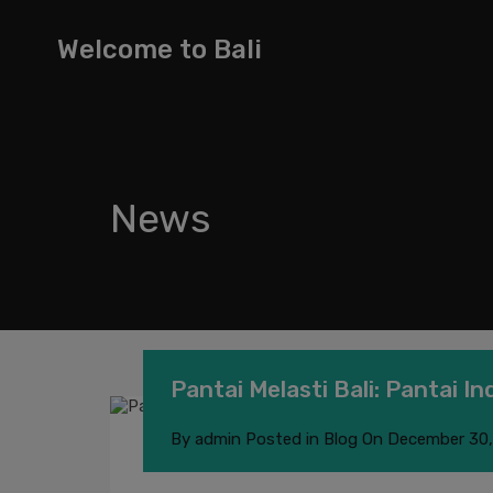
Welcome to Bali
News
Pantai Melasti Bali: Pantai
By
admin
Posted in
Blog
On
December 30,