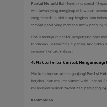
Pantai Melasti Bali
terletak di daerah Unga
wisatawan yang menginap di kawasan tersebut. 
yang tersedia di sini cukup lengkap. Ada b
tempat parkir yang memadai untuk pengunjun
Untuk menuju ke pantai, pengunjung akan mele
kendaraan. Setelah tiba di pantai, Anda aka
sempurna untuk relaksasi.
4. Waktu Terbaik untuk Mengunjungi P
Waktu terbaik untuk mengunjungi
Pantai Mela
berjalan-jalan atau menikmati waktu santai.
kali menjadi momen favorit bagi para pengunj
Kesimpulan