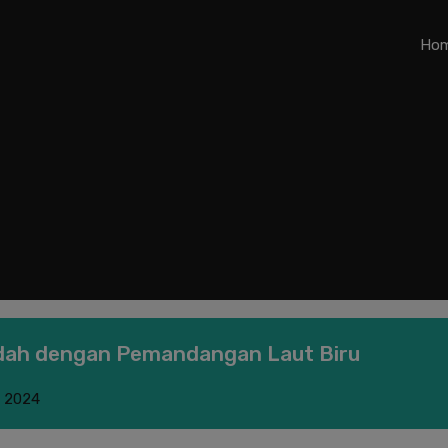
Ho
 Indah dengan Pemandangan Laut Biru
 2024