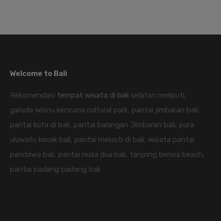
Welcome to Bali
Rekomendasi
tempat wisata di bali
selatan meliputi,
garuda wisnu kencana cultural park, pantai jimbaran bali,
pantai kuta di bali, pantai balangan Jimbaran bali, pura
uluwatu kecak bali, pantai melasti di bali, wisata pantai
pandawa bali, pantai nusa dua bali, tanjong benoa beach,
pantai padang padang bali