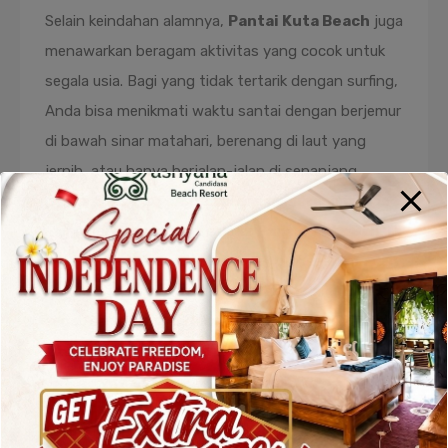
Selain keindahan alamnya,
Pantai Kuta Beach
juga
menawarkan beragam aktivitas yang cocok untuk
segala usia. Bagi yang tidak tertarik dengan surfing,
Anda bisa menikmati waktu santai dengan berjemur
di bawah sinar matahari, berenang di laut yang
jernih, atau hanya berjalan-jalan di sepanjang
pantai. Suasana yang ramai dan penuh energi juga
menambah keseruan di sekitar
Pantai Kuta Bali
. Di
sepanjang garis pantai, terdapat berbagai kafe dan
restoran yang menawarkan makanan dan minuman
segar, serta tempat-tempat untuk bersantai sambil
menikmati pemandangan laut.
Namun,
Pantai Kuta Bali
tidak hanya terkenal
karena keindahan pantainya, tetapi juga karena