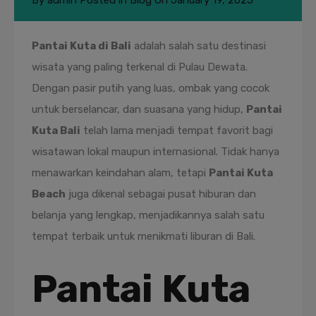
By
admin
Posted in
Blog
On
January 19, 2025
Pantai Kuta di Bali
adalah salah satu destinasi
wisata yang paling terkenal di Pulau Dewata.
Dengan pasir putih yang luas, ombak yang cocok
untuk berselancar, dan suasana yang hidup,
Pantai
Kuta Bali
telah lama menjadi tempat favorit bagi
wisatawan lokal maupun internasional. Tidak hanya
menawarkan keindahan alam, tetapi
Pantai Kuta
Beach
juga dikenal sebagai pusat hiburan dan
belanja yang lengkap, menjadikannya salah satu
tempat terbaik untuk menikmati liburan di Bali.
Pantai Kuta