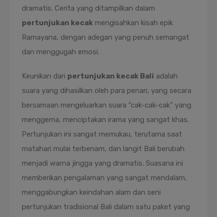
dramatis. Cerita yang ditampilkan dalam
pertunjukan kecak
mengisahkan kisah epik
Ramayana, dengan adegan yang penuh semangat
dan menggugah emosi.
Keunikan dari
pertunjukan kecak Bali
adalah
suara yang dihasilkan oleh para penari, yang secara
bersamaan mengeluarkan suara “cak-cak-cak” yang
menggema, menciptakan irama yang sangat khas.
Pertunjukan ini sangat memukau, terutama saat
matahari mulai terbenam, dan langit Bali berubah
menjadi warna jingga yang dramatis. Suasana ini
memberikan pengalaman yang sangat mendalam,
menggabungkan keindahan alam dan seni
pertunjukan tradisional Bali dalam satu paket yang