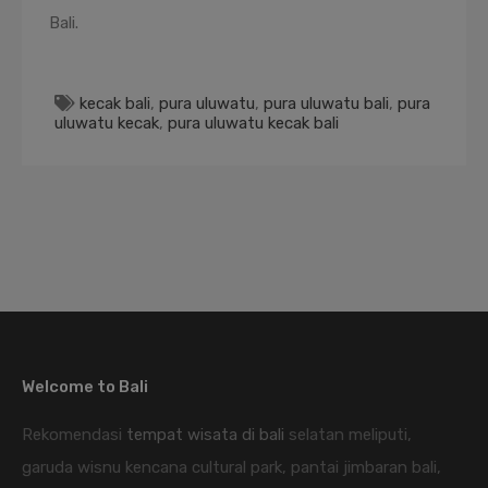
Bali.
kecak bali
,
pura uluwatu
,
pura uluwatu bali
,
pura
uluwatu kecak
,
pura uluwatu kecak bali
Welcome to Bali
Rekomendasi
tempat wisata di bali
selatan meliputi,
garuda wisnu kencana cultural park, pantai jimbaran bali,