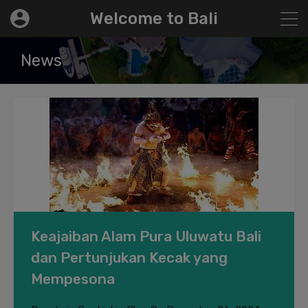
modal-check
Welcome to Bali
News
Keajaiban Alam Pura Uluwatu Bali
dan Pertunjukan Kecak yang
Mempesona