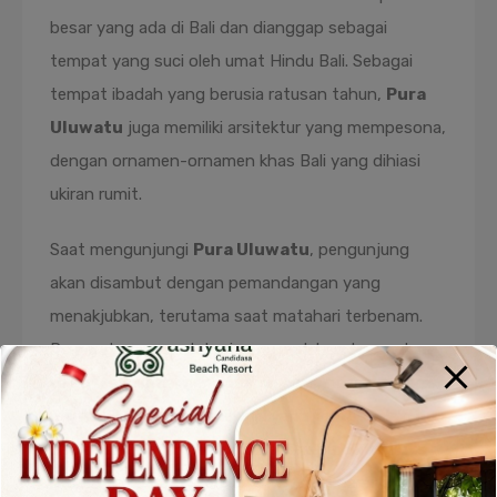
besar yang ada di Bali dan dianggap sebagai
tempat yang suci oleh umat Hindu Bali. Sebagai
tempat ibadah yang berusia ratusan tahun,
Pura
Uluwatu
juga memiliki arsitektur yang mempesona,
dengan ornamen-ornamen khas Bali yang dihiasi
ukiran rumit.
Saat mengunjungi
Pura Uluwatu
, pengunjung
akan disambut dengan pemandangan yang
menakjubkan, terutama saat matahari terbenam.
Pemandangan matahari yang perlahan tenggelam
ke balik samudra menciptakan suasana yang magis,
memberikan nuansa spiritual yang kental. Selain itu,
udara yang segar dan angin laut yang berhembus
lembut menambah kenyamanan saat berada di