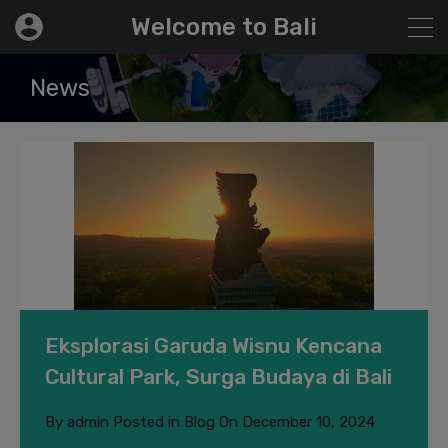
modal-check
Welcome to Bali
News
Eksplorasi Garuda Wisnu Kencana
Cultural Park, Surga Budaya di Bali
By
admin
Posted in
Blog
On
December 10, 2024