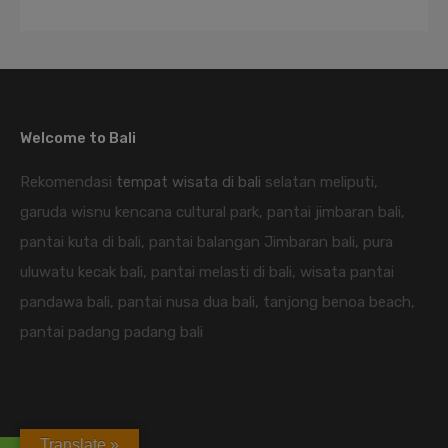
Welcome to Bali
Rekomendasi
tempat wisata di bali
selatan meliputi,
garuda wisnu kencana cultural park, pantai jimbaran bali,
pantai kuta di bali, pantai balangan Jimbaran bali, pura
uluwatu kecak bali, pantai melasti di bali, wisata pantai
pandawa bali, pantai nusa dua bali, tanjong benoa beach,
pantai padang padang bali
Translate »