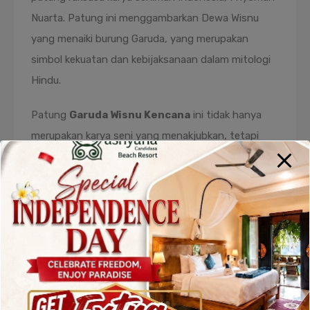
Nuarta. Patung ini menggambarkan Dewa Wisnu
yang menaiki burung Garuda, yang merupakan
simbol kekuatan dan kebijaksanaan dalam mitologi
Hindu.
Patung
Garuda Wisnu Kencana
ini tidak hanya
merupakan karya seni yang menakjubkan, tetapi
juga memiliki makna yang dalam. Dewa Wisnu
melambangkan pelindung dan penyeimbang alam
semesta, sementara Garuda sebagai kendaraan
Wisnu adalah simbol kebebasan dan keberanian.
Patung ini, yang tinggi mencapai 121 meter, menjadi
salah satu patung terbesar di dunia dan menjadi
ikon budaya Bali yang terkenal di seluruh dunia.