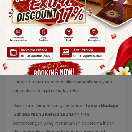
Garuda Wisnu Kencana Cultural Park
menawarkan berbagai atraksi budaya yang menarik.
Di taman ini, pengunjung dapat menikmati
pertunjukan seni Bali yang memukau, seperti tari
kecak, tari barong, dan berbagai pertunjukan musik
tradisional. Ada juga galeri seni yang menampilkan
karya-karya seni Bali dan Indonesia, yang
mencerminkan warisan budaya yang kaya dan
beragam. Setiap sudut taman ini dirancang dengan
sangat baik untuk memberikan pengalaman yang
mendalam mengenai budaya Bali.
Salah satu tempat yang menarik di
Taman Budaya
Garuda Wisnu Kencana
adalah area
pemandangan yang menawarkan panorama indah