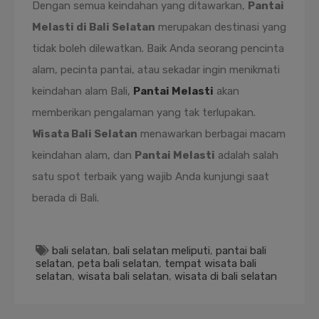
Dengan semua keindahan yang ditawarkan,
Pantai
Melasti di Bali Selatan
merupakan destinasi yang
tidak boleh dilewatkan. Baik Anda seorang pencinta
alam, pecinta pantai, atau sekadar ingin menikmati
keindahan alam Bali,
Pantai Melasti
akan
memberikan pengalaman yang tak terlupakan.
Wisata Bali Selatan
menawarkan berbagai macam
keindahan alam, dan
Pantai Melasti
adalah salah
satu spot terbaik yang wajib Anda kunjungi saat
berada di Bali.
bali selatan
,
bali selatan meliputi
,
pantai bali
selatan
,
peta bali selatan
,
tempat wisata bali
selatan
,
wisata bali selatan
,
wisata di bali selatan