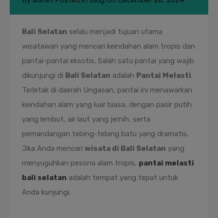
By
admin
Posted in
Blog
On
December 28, 2024
Bali Selatan
selalu menjadi tujuan utama
wisatawan yang mencari keindahan alam tropis dan
pantai-pantai eksotis. Salah satu pantai yang wajib
dikunjungi di
Bali Selatan
adalah
Pantai Melasti
.
Terletak di daerah Ungasan, pantai ini menawarkan
keindahan alam yang luar biasa, dengan pasir putih
yang lembut, air laut yang jernih, serta
pemandangan tebing-tebing batu yang dramatis.
Jika Anda mencari
wisata di Bali Selatan
yang
menyuguhkan pesona alam tropis,
pantai melasti
bali selatan
adalah tempat yang tepat untuk
Anda kunjungi.