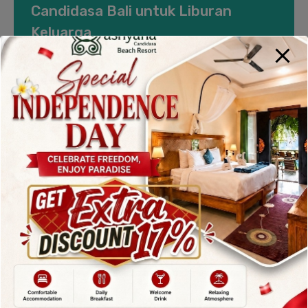
Candidasa Bali untuk Liburan
Keluarga
By
admin
Posted in
Blog
On
June 12, 2025
Rekomendasi Hotel Dekat Candidasa Bali untuk
Liburan Keluarga Rekomendasi Hotel Dekat
Candidasa Bali untuk Liburan Keluarga Liburan
keluarga menjadi momen berharga yang wajib
direncanakan dengan matang. Jika Anda sedang
mencari destinasi yang tenang dan kaya akan
budaya, Candidasa Beach Resort di Bali adalah
pilihan sempurna. Terkenal dengan pantainya yang
mempesona dan suasana yang damai, kawasan…