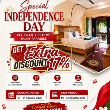
By
admin
Posted in
Blog
On
June 12, 2025
Hotel Candidasa Bali: Resort & Spa dengan Laut
Indah Hotel Candidasa Bali: Resort & Spa dengan
Laut IndahLiburan di Bali Timur akan menjadi
sempurna jika Anda beristirahat di hotel Candidasa
Bali yang menawarkan pemandangan laut yang
indah. Candidasa, yang berada di Kabupaten
Karangasem, merupakan tempat yang relatif damai
dan terpisah dari kesemrawutan kota. Adanya
kawasan…
Read More