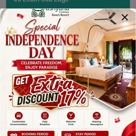
By
admin
Posted in
Blog
On
June 23, 2025
Bali sudah lama dikenal sebagai surga dunia.
Pantainya memesona, budayanya kental, dan
makanannya menggoda. Tapi tahukah kamu,
keindahan pulau ini ternyata masih bisa dikalahkan—
oleh hotel-hotelnya sendiri! Iya, hotel-hotel di Bali
ini bukan sekadar tempat menginap, melainkan
destinasi mewah yang bikin kamu enggak mau
pulang. Mulai dari resort romantis di tepi pantai
sampai hotel modern penuh…
Read More