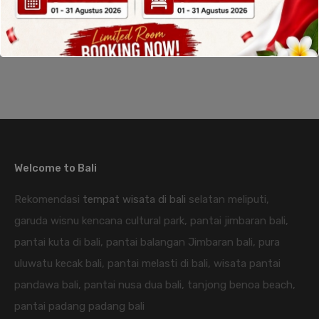
Welcome to Bali
Rekomendasi
tempat wisata di bali
selatan meliputi,
garuda wisnu kencana cultural park, pantai jimbaran bali,
pantai kuta di bali, pantai balangan Jimbaran bali, pura
uluwatu kecak bali, pantai melasti di bali, wisata pantai
pandawa bali, pantai nusa dua bali, tanjong benoa beach,
pantai padang padang bali