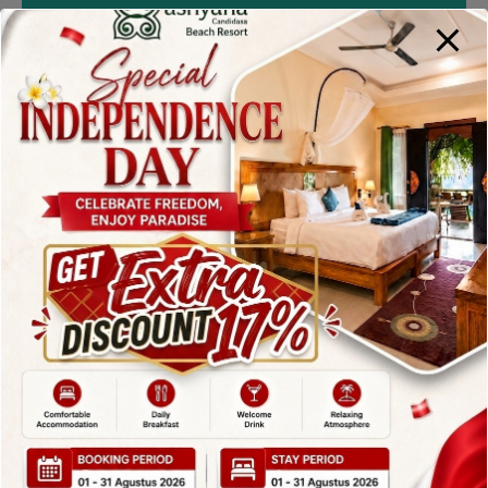
By
admin
Posted in
Blog
On
July 25, 2025
Keindahan Alam Danau Beratan Bedugul Bali yang
Menenangkan Jiwa Bali memang dikenal sebagai
pulau seribu pura, pantai eksotis, dan budaya yang
kaya. Namun, keindahan Bali tak hanya berada di
wilayah selatan seperti Kuta atau Uluwatu. Di
dataran tinggi Bali bagian tengah, terdapat
permata alam yang menawarkan ketenangan jiwa
dan panorama luar biasa: Danau Beratan Bedugul…
Read More