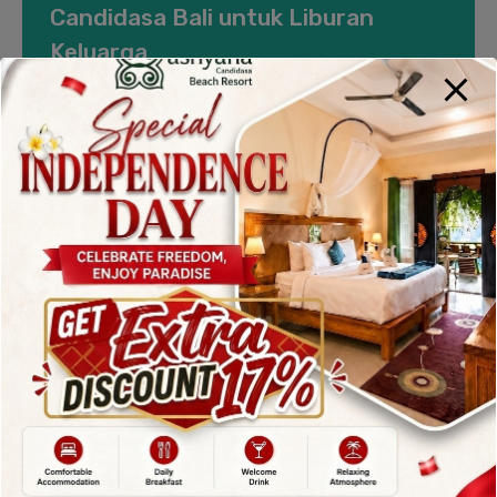
Candidasa Bali untuk Liburan
Keluarga
By
admin
Posted in
Blog
On
June 12, 2025
Rekomendasi Hotel Dekat Candidasa Bali untuk
Liburan Keluarga Rekomendasi Hotel Dekat
Candidasa Bali untuk Liburan Keluarga Liburan
keluarga menjadi momen berharga yang wajib
direncanakan dengan matang. Jika Anda sedang
mencari destinasi yang tenang dan kaya akan
budaya, Candidasa Beach Resort di Bali adalah
pilihan sempurna. Terkenal dengan pantainya yang
mempesona dan suasana yang damai, kawasan…