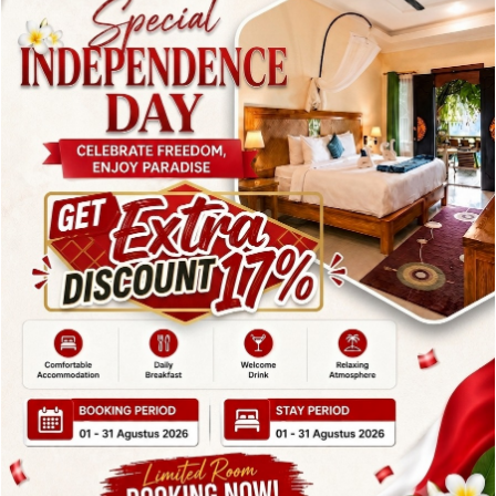
Hotel Candidasa Bali: Resort & Spa
dengan Laut Indah
By
admin
Posted in
Blog
On
June 12, 2025
Hotel Candidasa Bali: Resort & Spa dengan Laut
Indah Hotel Candidasa Bali: Resort & Spa dengan