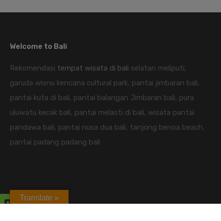
Welcome to Bali
Rekomendasi
tempat wisata di bali
selatan meliputi,
garuda wisnu kencana cultural park, pantai jimbaran bali,
pantai kuta di bali, pantai balangan Jimbaran bali, pura
uluwatu kecak bali, pantai melasti di bali, wisata pantai
pandawa bali, pantai nusa dua bali, tanjong benoa beach,
pantai padang padang bali
Translate »
candidasa hotel