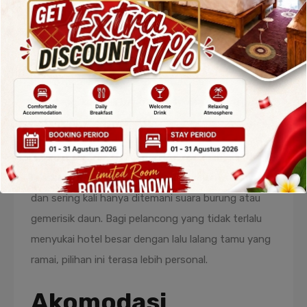
yang ingin menjelajah wilayah Karangasem. Dari sini,
perjalanan menuju berbagai destinasi alam seperti
perbukitan, desa tradisional, hingga spot snorkeling
hanya memerlukan waktu singkat. Setelah seharian
berkeliling, kembali ke hotel ini terasa seperti pulang
ke tempat yang nyaman.
Kolam renang kecil di tengah taman menjadi titik
relaksasi utama. Airnya jernih, suasananya sunyi,
dan sering kali hanya ditemani suara burung atau
gemerisik daun. Bagi pelancong yang tidak terlalu
menyukai hotel besar dengan lalu lalang tamu yang
ramai, pilihan ini terasa lebih personal.
Akomodasi