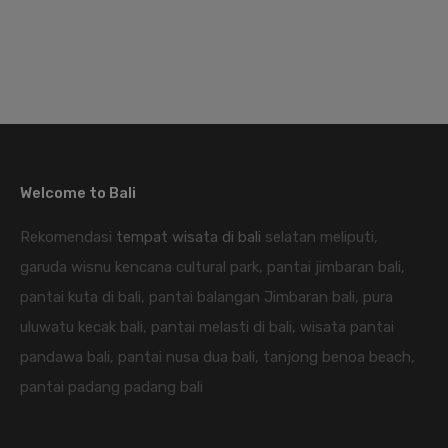
Welcome to Bali
Rekomendasi
tempat wisata di bali
selatan meliputi,
garuda wisnu kencana cultural park, pantai jimbaran bali,
pantai kuta di bali, pantai balangan Jimbaran bali, pura
uluwatu kecak bali, pantai melasti di bali, wisata pantai
pandawa bali, pantai nusa dua bali, tanjong benoa beach,
pantai padang padang bali