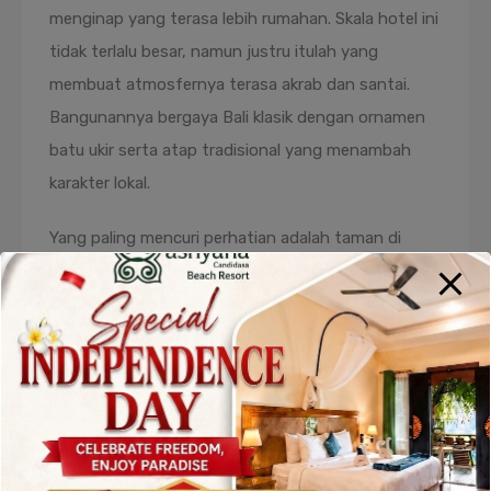
menginap yang terasa lebih rumahan. Skala hotel ini
tidak terlalu besar, namun justru itulah yang
membuat atmosfernya terasa akrab dan santai.
Bangunannya bergaya Bali klasik dengan ornamen
batu ukir serta atap tradisional yang menambah
karakter lokal.
Yang paling mencuri perhatian adalah taman di
bagian tengah hotel. Area ini dipenuhi tanaman
tropis rimbun, kolam kecil, serta jalur setapak yang
membuat suasana terasa teduh sepanjang hari.
Banyak tamu mengaku betah duduk di teras kamar
sambil membaca buku atau sekadar menikmati
udara hangat Candidasa.
Lokasinya juga cukup strategis bagi wisatawan