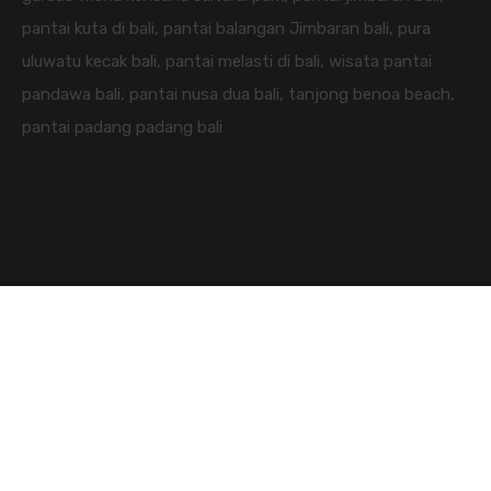
pantai kuta di bali, pantai balangan Jimbaran bali, pura
uluwatu kecak bali, pantai melasti di bali, wisata pantai
pandawa bali, pantai nusa dua bali, tanjong benoa beach,
pantai padang padang bali