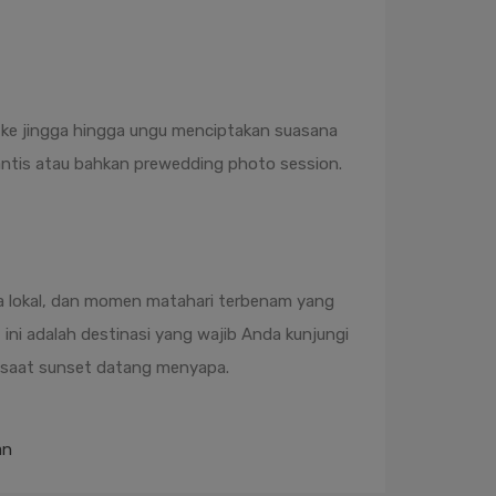
u ke jingga hingga ungu menciptakan suasana
ntis atau bahkan prewedding photo session.
ya lokal, dan momen matahari terbenam yang
ni adalah destinasi yang wajib Anda kunjungi
 saat sunset datang menyapa.
an