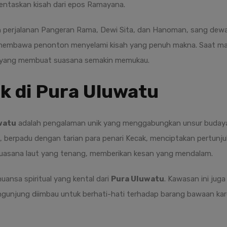
mentaskan kisah dari epos Ramayana.
 perjalanan Pangeran Rama, Dewi Sita, dan Hanoman, sang dewa k
membawa penonton menyelami kisah yang penuh makna. Saat matah
 yang membuat suasana semakin memukau.
k di Pura Uluwatu
watu
adalah pengalaman unik yang menggabungkan unsur budaya 
 berpadu dengan tarian para penari Kecak, menciptakan pertunju
suasana laut yang tenang, memberikan kesan yang mendalam.
uansa spiritual yang kental dari
Pura Uluwatu
. Kawasan ini ju
ngunjung diimbau untuk berhati-hati terhadap barang bawaan ka