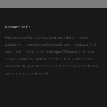
Welcome to Bali
Rekomendasi
tempat wisata di bali
selatan meliputi,
garuda wisnu kencana cultural park, pantai jimbaran bali,
pantai kuta di bali, pantai balangan Jimbaran bali, pura
uluwatu kecak bali, pantai melasti di bali, wisata pantai
pandawa bali, pantai nusa dua bali, tanjong benoa beach,
pantai padang padang bali