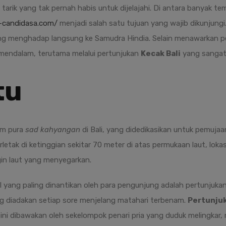
tarik yang tak pernah habis untuk dijelajahi. Di antara banyak t
-candidasa.com/
menjadi salah satu tujuan yang wajib dikunjungi. 
yang menghadap langsung ke Samudra Hindia. Selain menawarkan p
endalam, terutama melalui pertunjukan
Kecak Bali
yang sangat 
tu
am pura
sad kahyangan
di Bali, yang didedikasikan untuk pemujaa
etak di ketinggian sekitar 70 meter di atas permukaan laut, lok
gin laut yang menyegarkan.
hal yang paling dinantikan oleh para pengunjung adalah pertunjuka
 diadakan setiap sore menjelang matahari terbenam.
Pertunjuk
ian ini dibawakan oleh sekelompok penari pria yang duduk melingka