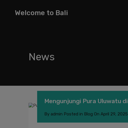
Welcome to Bali
News
Mengunjungi Pura Uluwatu di
By
admin
Posted in
Blog
On
April 29, 2025