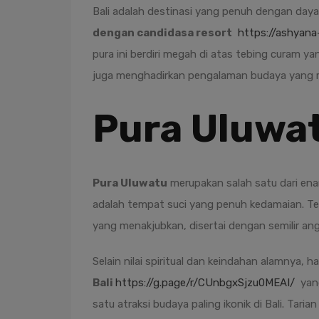
Bali adalah destinasi yang penuh dengan daya 
dengan candidasa resort
https://ashyana
pura ini berdiri megah di atas tebing curam 
juga menghadirkan pengalaman budaya yang m
Pura Uluwa
Pura Uluwatu
merupakan salah satu dari en
adalah tempat suci yang penuh kedamaian. Terl
yang menakjubkan, disertai dengan semilir an
Selain nilai spiritual dan keindahan alamnya, 
Bali
https://g.page/r/CUnbgxSjzu0MEAI/
yang
satu atraksi budaya paling ikonik di Bali. Tar