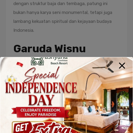
dengan struktur baja dan tembaga, patung ini
bukan hanya karya seni monumental, tetapi juga
lambang kekuatan spiritual dan kejayaan budaya
Indonesia.
Garuda Wisnu
Kencana Cultural
Park: Lebih dari
Sekadar Patung
Patung ini berada di dalam kawasan
Garuda Wisnu
Kencana Cultural Park
atau yang dikenal juga