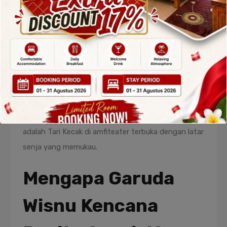
sebagai
Taman Budaya Garuda Wisnu Kencana
.
Area seluas 60 hektare ini dirancang sebagai pusat
kegiatan budaya, edukasi, dan hiburan yang
menampilkan kekayaan seni Bali.
Di dalam kawasan taman budaya ini, pengunjung
dapat menyaksikan pertunjukan tari tradisional,
pameran seni, serta berbagai kegiatan budaya yang
digelar rutin. Salah satu atraksi yang paling diminati
adalah Tari Kecak di amfiteater terbuka dengan latar
senja yang memukau.
Mengapa Garuda
Wisnu Kencana