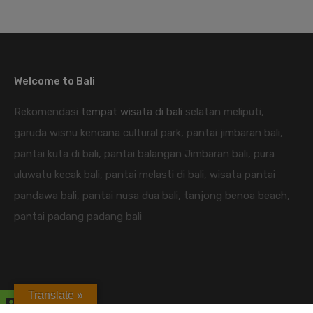
Welcome to Bali
Rekomendasi
tempat wisata di bali
selatan meliputi,
garuda wisnu kencana cultural park, pantai jimbaran bali,
pantai kuta di bali, pantai balangan Jimbaran bali, pura
uluwatu kecak bali, pantai melasti di bali, wisata pantai
pandawa bali, pantai nusa dua bali, tanjong benoa beach,
pantai padang padang bali
Translate »
candidasa hotel