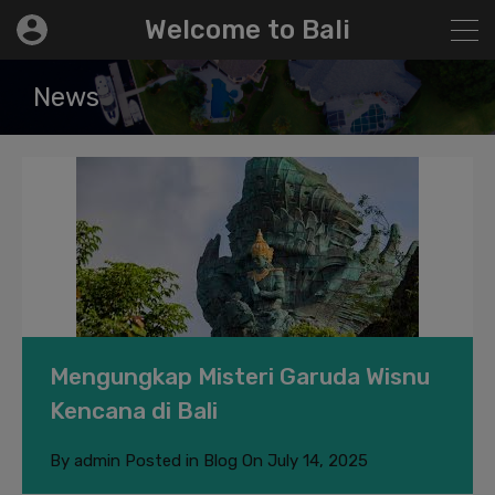
modal-check
Welcome to Bali
News
Mengungkap Misteri Garuda Wisnu
Kencana di Bali
By
admin
Posted in
Blog
On
July 14, 2025