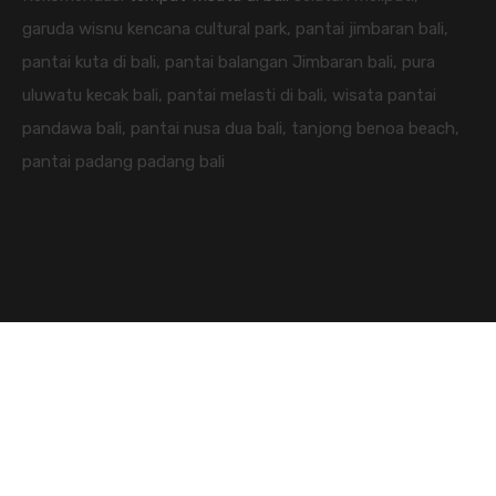
garuda wisnu kencana cultural park, pantai jimbaran bali,
pantai kuta di bali, pantai balangan Jimbaran bali, pura
uluwatu kecak bali, pantai melasti di bali, wisata pantai
pandawa bali, pantai nusa dua bali, tanjong benoa beach,
pantai padang padang bali