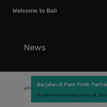
Welcome to Bali
News
Berjalan di Pasir Putih Pant
By
admin
Posted in
Blog
On
May 24, 2025