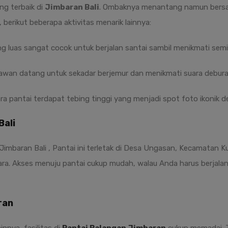
ing terbaik di
Jimbaran Bali
. Ombaknya menantang namun bersah
 berikut beberapa aktivitas menarik lainnya:
g luas sangat cocok untuk berjalan santai sambil menikmati semili
wan datang untuk sekadar berjemur dan menikmati suara debur
tara pantai terdapat tebing tinggi yang menjadi spot foto ikonik
Bali
imbaran Bali , Pantai ini
terletak di Desa Ungasan, Kecamatan K
ara. Akses menuju pantai cukup mudah, walau Anda harus berjalan 
ran