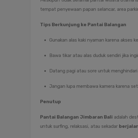
Meskipun tidak seramai pantai wisata utama lai
tempat penyewaan papan selancar, area parki
Tips Berkunjung ke Pantai Balangan
Gunakan alas kaki nyaman karena akses ke 
Bawa tikar atau alas duduk sendiri jika ingi
Datang pagi atau sore untuk menghindari 
Jangan lupa membawa kamera karena seti
Penutup
Pantai Balangan Jimbaran Bali
adalah dest
untuk surfing, relaksasi, atau sekadar
berjalan