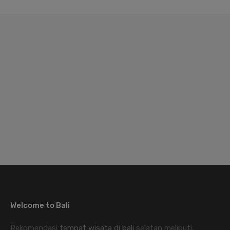
Welcome to Bali
Rekomendasi
tempat wisata di bali
selatan meliputi,