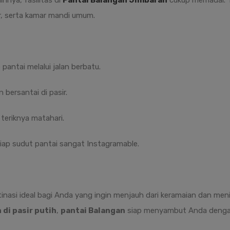
nnya, fasilitas di
Pantai Balangan Jimbaran
cukup memadai. T
r, serta kamar mandi umum.
pantai melalui jalan berbatu.
n bersantai di pasir.
teriknya matahari.
ap sudut pantai sangat Instagramable.
inasi ideal bagi Anda yang ingin menjauh dari keramaian dan meni
 di pasir putih
,
pantai Balangan
siap menyambut Anda dengan