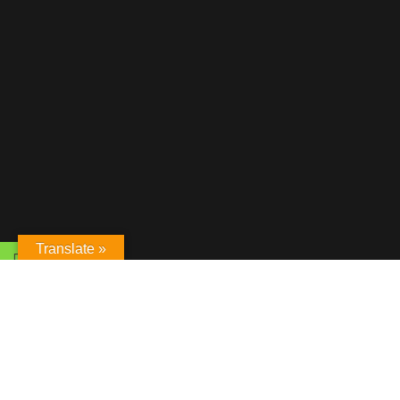
Translate »
candidasa hotel
modal-check
Dismiss ad
Dismiss ad