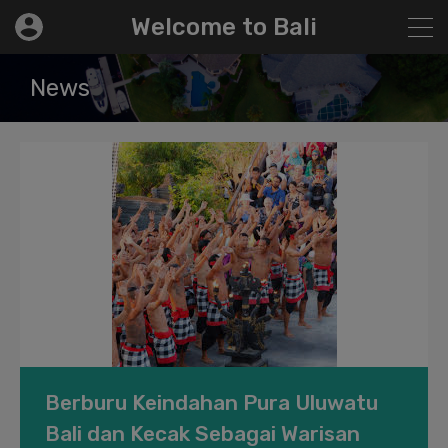
modal-check
Welcome to Bali
News
Berburu Keindahan Pura Uluwatu
Bali dan Kecak Sebagai Warisan