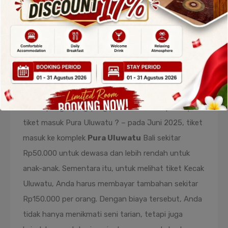
Harga Tiket Masuk
Pura dan
Pertunjukan Kecak
Untuk pengunjung yang penasaran, Berapa biaya
tiket masuk Pura Uluwatu ? – pada Juni 2025, tiket
masuk ke komplek
Pura Uluwatu
Bali sekitar
Rp50.000 untuk dewasa dan lebih rendah untuk
anak-anak. Sementara itu, untuk melihat tiket Kecak
Uluwatu, Anda harus membayar tambahan sekitar
Rp150.000 per orang. Dengan biaya tersebut, Anda
tidak hanya menikmati seni tarian, tetapi juga