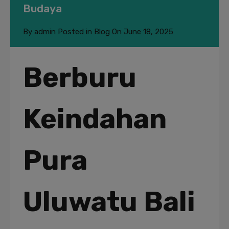
Budaya
By
admin
Posted in
Blog
On
June 18, 2025
Berburu
Keindahan
Pura
Uluwatu Bali