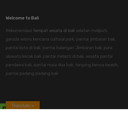
Welcome to Bali
Rekomendasi
tempat wisata di bali
selatan meliputi,
garuda wisnu kencana cultural park, pantai jimbaran bali,
pantai kuta di bali, pantai balangan Jimbaran bali, pura
uluwatu kecak bali, pantai melasti di bali, wisata pantai
pandawa bali, pantai nusa dua bali, tanjong benoa beach,
pantai padang padang bali
Translate »
candidasa hotel